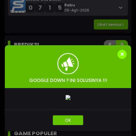
Rabu
0
7
1
5
05-Agt-2026
Lihat semua
PREDIKSI
×
NEX4D POOLS NIGHT
Kamis, 06/08/2026
Angka Main
Colok Bebas
An
0687
6
7
Sh
GOOGLE DOWN ? INI SOLUSINYA !!!
Shio
Top 2D
80
86
68
70
67
78
Top 3D
807
068
708
786
678
860
OK
GAME POPULER