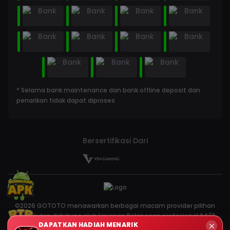
* Selama bank maintenance dan bank offline deposit dan
penarikan tidak dapat diproses
Bersertifikasi Dari
©2026 GOTOTO menawarkan berbagai macam provider pilihan
terbaik dan didukung oleh Layanan Pelanggan profesional 24/7
DAPATKAN HADIAH MENARIK
yang siap melayani Anda.