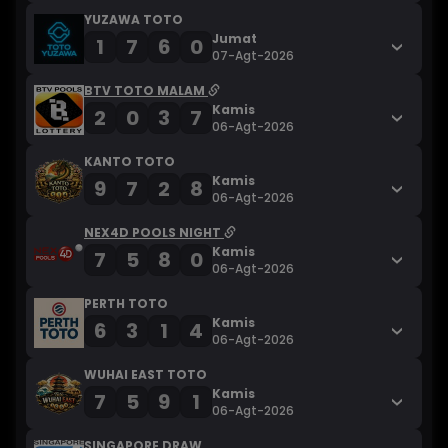
YUZAWA TOTO
Jumat
1
7
6
0
07-Agt-2026
BTV TOTO MALAM
Kamis
2
0
3
7
06-Agt-2026
KANTO TOTO
Kamis
9
7
2
8
06-Agt-2026
NEX4D POOLS NIGHT
Kamis
7
5
8
0
06-Agt-2026
PERTH TOTO
Kamis
6
3
1
4
06-Agt-2026
WUHAI EAST TOTO
Kamis
7
5
9
1
06-Agt-2026
SINGAPORE DRAW