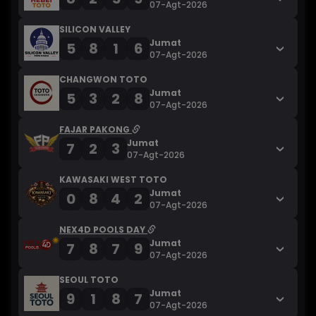
07-Agt-2026
SILICON VALLEY
Jumat
5
8
1
6
07-Agt-2026
CHANGWON TOTO
Jumat
5
3
2
8
07-Agt-2026
FAJAR PAKONG
Jumat
7
2
3
07-Agt-2026
KAWASAKI WEST TOTO
Jumat
0
8
4
2
07-Agt-2026
NEX4D POOLS DAY
Jumat
7
8
7
9
07-Agt-2026
SEOUL TOTO
Jumat
9
1
8
7
07-Agt-2026