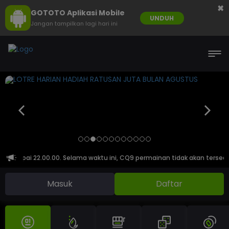
×
GOTOTO Aplikasi Mobile
UNDUH
Jangan tampilkan lagi hari ini
8 sampai 22.00.00. Selama waktu ini, CQ9 permainan tidak akan terse
Masuk
Daftar