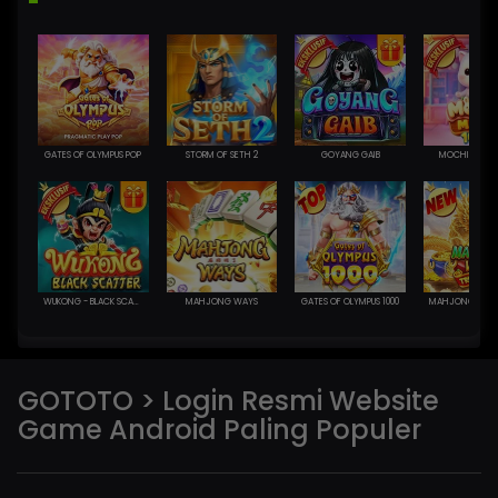
GATES OF OLYMPUS POP
STORM OF SETH 2
GOYANG GAIB
MOCHI MANIA
WUKONG - BLACK SCATTER
MAHJONG WAYS
GATES OF OLYMPUS 1000
GOTOTO > Login Resmi Website
Game Android Paling Populer