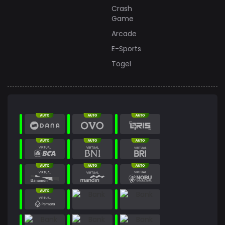
Crash
Game
Arcade
E-Sports
Togel