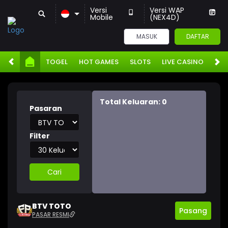
Versi
Versi WAP
Mobile
(NEX4D)
MASUK
DAFTAR
TOGEL
HOT GAMES
SLOTS
LIVE CASINO
RA
Total Keluaran: 0
Pasaran
Filter
Cari
BTV TOTO
Pasang
PASAR RESMI