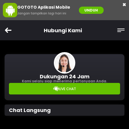
×
GOTOTO Aplikasi Mobile
UNDUH
Jangan tampilkan lagi hari ini
Hubungi Kami
Dukungan 24 Jam
Kami selalu siap menerima pertanyaan Anda.
LIVE CHAT
Chat Langsung