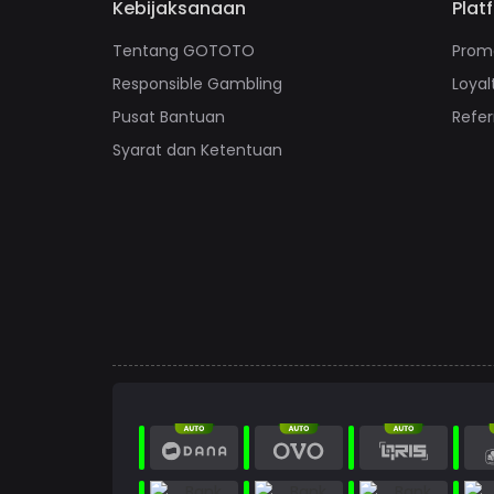
Kebijaksanaan
Plat
Tentang GOTOTO
Prom
Responsible Gambling
Loyal
Pusat Bantuan
Refer
Syarat dan Ketentuan