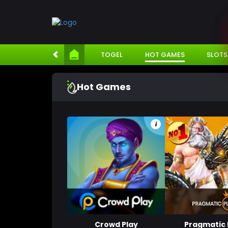
TOGEL
HOT GAMES
SLOTS
Hot Games
i
Crowd Play
Pragmatic 