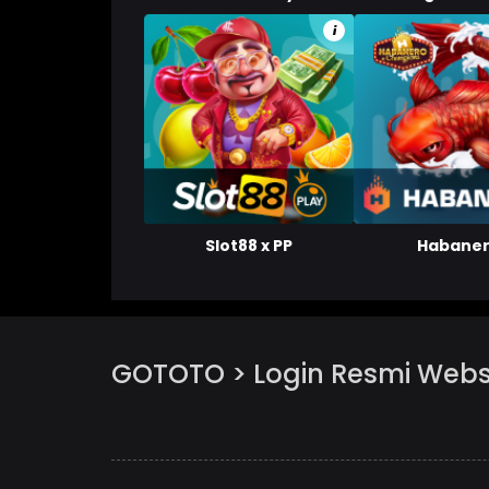
i
Slot88 x PP
Habane
GOTOTO > Login Resmi Webs