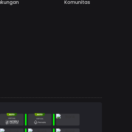
ukungan
Komunitas