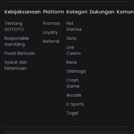
Kebijaksanaan
Platform
Kategori
Dukungan
Komun
Tentang
Promosi
Hot
GOTOTO
Games
Loyalty
Responsible
Slots
Referral
Gambling
Live
Pusat Bantuan
Casino
Syarat dan
Race
Ketentuan
Olahraga
Crash
Game
Arcade
E-Sports
Togel