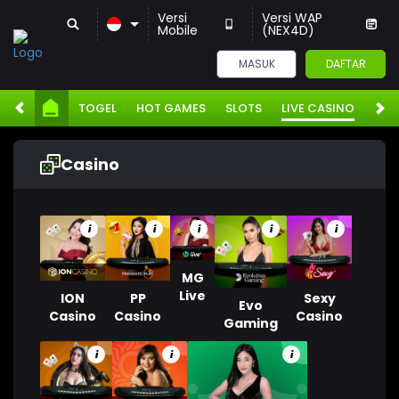
Versi
Versi WAP
Mobile
(NEX4D)
MASUK
DAFTAR
TOGEL
HOT GAMES
SLOTS
LIVE CASINO
RAC
Casino
i
i
i
i
i
MG
Live
ION
PP
Sexy
Evo
Casino
Casino
Casino
Gaming
i
i
i