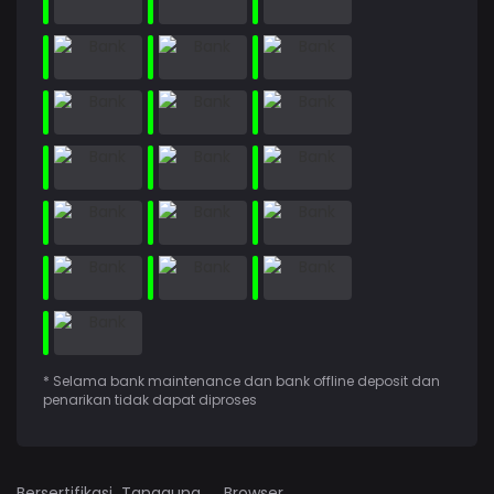
* Selama bank maintenance dan bank offline deposit dan
penarikan tidak dapat diproses
Bersertifikasi
Tanggung
Browser