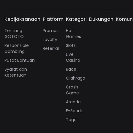
Kebijaksanaan
Platform
Kategori
Dukungan
Komun
Tentang
Promosi
Hot
GOTOTO
Games
Loyalty
Responsible
Slots
Referral
Gambling
Live
Pusat Bantuan
Casino
Syarat dan
Race
Ketentuan
Olahraga
Crash
Game
Arcade
E-Sports
Togel