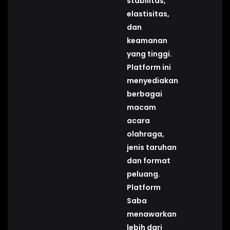
stabilitas,
elastisitas,
dan
keamanan
yang tinggi.
Platform ini
menyediakan
berbagai
macam
acara
olahraga,
jenis taruhan
dan format
peluang.
Platform
Saba
menawarkan
lebih dari