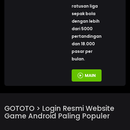
ratusan liga
sepak bola
dengan lebih
dari 5000
pertandingan
dan 18.000
pasar per
bulan.
MAIN
GOTOTO > Login Resmi Website
Game Android Paling Populer