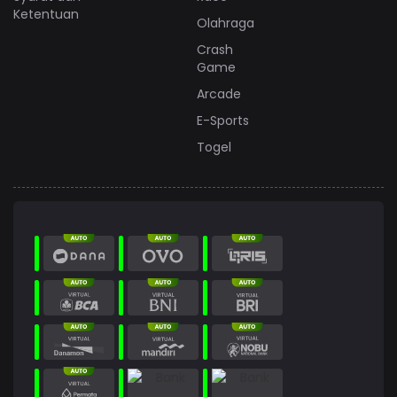
Ketentuan
Olahraga
Crash
Game
Arcade
E-Sports
Togel