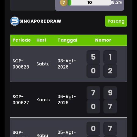
7
10
8.3%
SINGAPORE DRAW
Pasang
Periode
Hari
Tanggal
Nomor
5
1
SGP-
08-Agt-
Sabtu
000628
2026
0
2
7
9
SGP-
06-Agt-
Kamis
000627
2026
0
7
0
7
SGP-
05-Agt-
Rabu