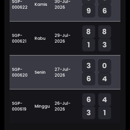
SGP-
30-Jul-
Kamis
000622
2026
9
6
8
8
SGP-
29-Jul-
Rabu
000621
2026
1
3
3
0
SGP-
27-Jul-
Senin
000620
2026
6
4
6
4
SGP-
26-Jul-
Minggu
000619
2026
3
1