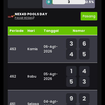
0
3
2.5%
NEX4D POOLS DAY
Pasang
PASAR RESMI
Periode
Hari
Tanggal
Nomor
3
6
06-Agt-
463
Kamis
2026
4
5
1
4
05-Agt-
462
Rabu
2026
5
3
9
2
04-Agt-
461
Selasa