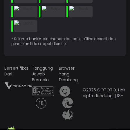
* Selama bank maintenance dan bank offline deposit dan
penarikan tidak dapat diproses
Bersertifikasi
Tanggung
Browser
Dari
Jawab
Yang
Bermain
Didukung
©2026 GOTOTO. Hak
cipta dilindungi | 18+