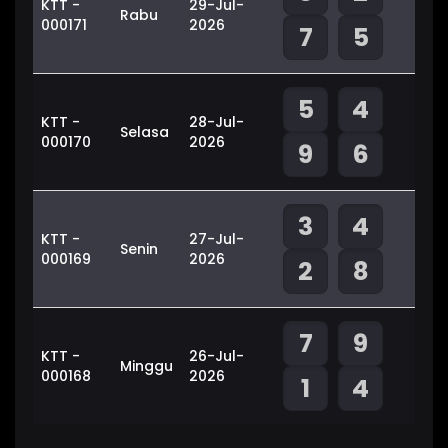
KTT -
29-Jul-
Rabu
000171
2026
7
5
5
4
KTT -
28-Jul-
Selasa
000170
2026
9
6
3
4
KTT -
27-Jul-
Senin
000169
2026
2
8
7
9
KTT -
26-Jul-
Minggu
000168
2026
1
4