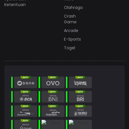
Ketentuan
Olahraga
Crash
Game
Arcade
E-Sports
Togel