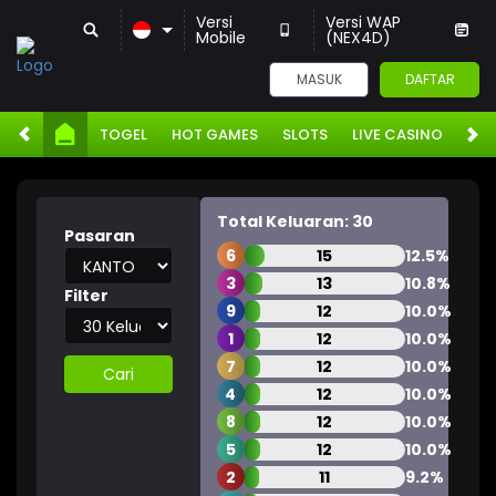
Versi
Versi WAP
Mobile
(NEX4D)
MASUK
DAFTAR
TOGEL
HOT GAMES
SLOTS
LIVE CASINO
RA
Total Keluaran: 30
Pasaran
6
15
12.5%
3
13
10.8%
Filter
9
12
10.0%
1
12
10.0%
7
12
10.0%
Cari
4
12
10.0%
8
12
10.0%
5
12
10.0%
2
11
9.2%