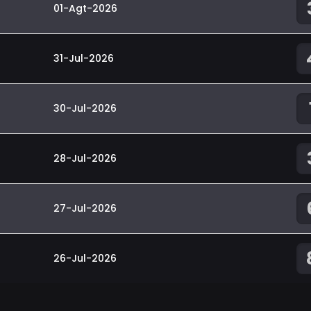
01-Agt-2026
31-Jul-2026
30-Jul-2026
28-Jul-2026
27-Jul-2026
26-Jul-2026