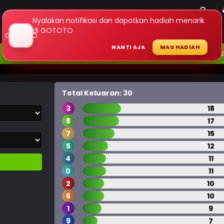
DAPATKAN HADIAH MENARIK
Nyalakan notifikasi dan dapatkan hadiah menarik
Nyalakan notifikasi dan klaim hadiahmu sekarang
di GOTOTO
GOTOTO
NANTI AJA
MAU HADIAH
NANTI AJA
MAU HADIAH
LIVE CASINO
RACE
OLAHRAGA
CRASH GAM
Total Keluaran: 30
3
18
8
17
7
15
5
12
4
11
0
11
2
10
6
10
1
9
9
7