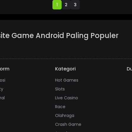
1
2
3
ite Game Android Paling Populer
form
Kategori
D
osi
Hot Games
ty
Slots
ral
Live Casino
Race
Olahraga
Crash Game