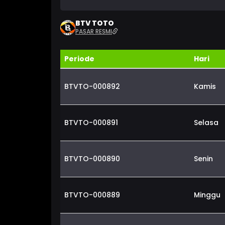
BTV TOTO
PASAR RESMI
Periode
Hari
BTVTO-000892
Kamis
BTVTO-000891
Selasa
BTVTO-000890
Senin
BTVTO-000889
Minggu